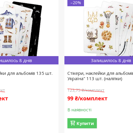
–20%
ишилось 8 днів
Залишилось 8 днів
йки для альбомів 135 шт.
Стікери, наклейки для альбомі
Україна" 113 шт. (наліпки)
ект
123,75 ₴/комплект
ект
99 ₴/комплект
В наявності
Купити