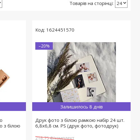
1624451570
–20%
Залишилось 8 днів
то
Друк фото з білою рамкою набір 24 шт.
о з білою
6,8х6,8 см. PS (друк фото, фотодрук)
218,75 ₴/комплект