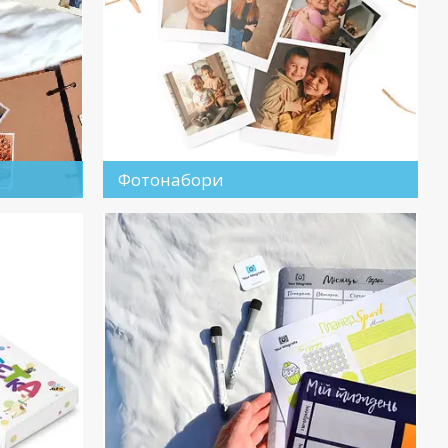
Фотонабори