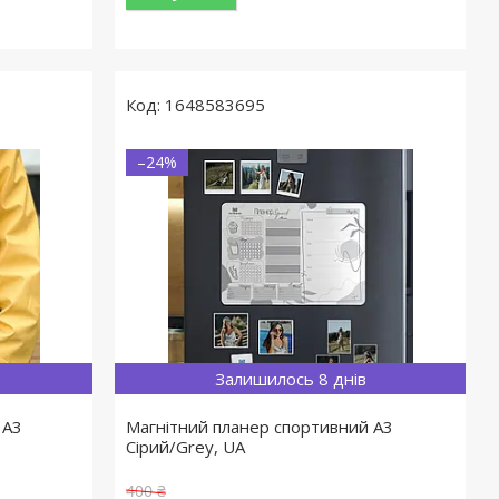
1648583695
–24%
Залишилось 8 днів
 A3
Магнітний планер спортивний A3
Сірий/Grey, UA
400 ₴