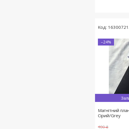
16300721
–24%
Зал
Магнітний план
Сірий/Grey
400 ₴