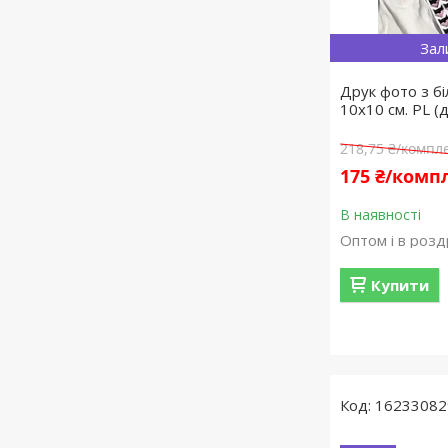
Зал
Друк фото з б
10х10 см. PL (
218,75 ₴/компл
175 ₴/комп
В наявності
Оптом і в розд
Купити
16233082