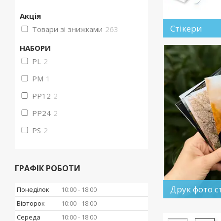
Акція
Стікери
Товари зі знижками
263
НАБОРИ
PL
2
PM
1
PP12
2
PP24
2
PS
2
ГРАФІК РОБОТИ
Друк фото с
Понеділок
10:00
18:00
Вівторок
10:00
18:00
Середа
10:00
18:00