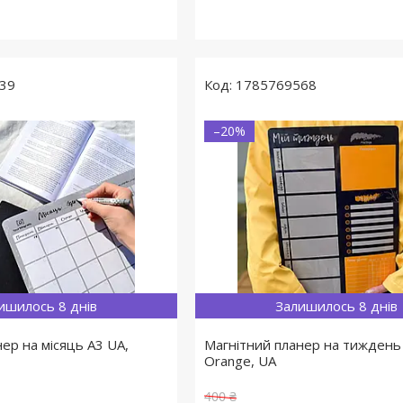
39
1785769568
–20%
ишилось 8 днів
Залишилось 8 днів
ер на місяць A3 UA,
Магнітний планер на тиждень
Orange, UA
400 ₴