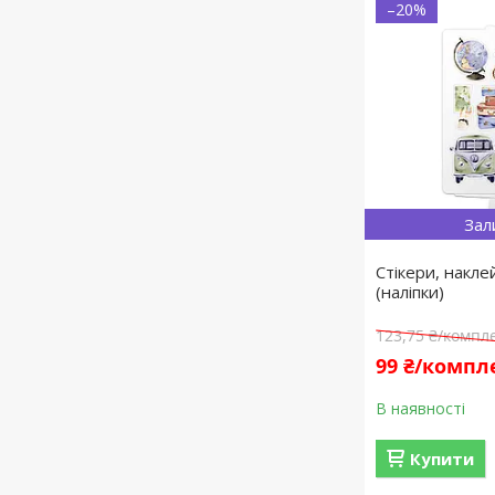
–20%
Зал
Стікери, накле
(наліпки)
123,75 ₴/компл
99 ₴/компл
В наявності
Купити