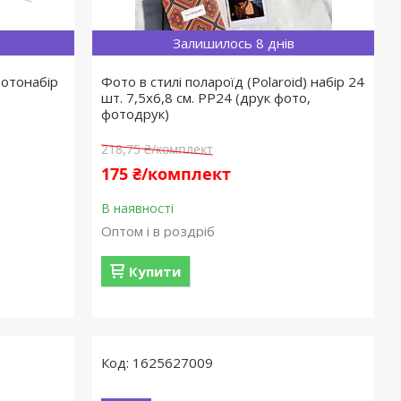
Залишилось 8 днів
фотонабір
Фото в стилі полароїд (Polaroid) набір 24
шт. 7,5х6,8 см. PP24 (друк фото,
фотодрук)
218,75 ₴/комплект
175 ₴/комплект
В наявності
Оптом і в роздріб
Купити
1625627009