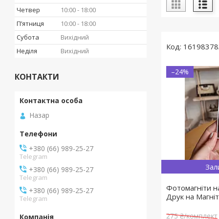
Четвер
10:00
18:00
Пʼятниця
10:00
18:00
Субота
Вихідний
16198378
Неділя
Вихідний
–24%
КОНТАКТИ
Назар
+380 (66) 989-25-27
Telegram
Зал
+380 (66) 989-25-27
Telegram
Фотомагніти на
+380 (66) 989-25-27
Друк на Магні
Telegram
275 ₴/комплект