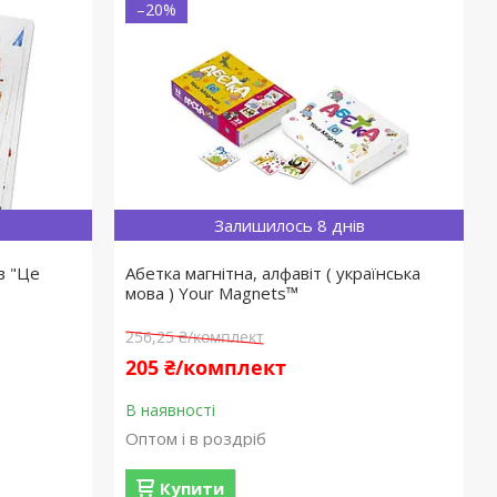
–20%
Залишилось 8 днів
в "Це
Абетка магнітна, алфавіт ( українська
мова ) Your Mаgnets™
256,25 ₴/комплект
205 ₴/комплект
В наявності
Оптом і в роздріб
Купити