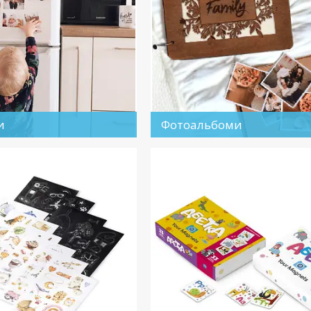
и
Фотоальбоми