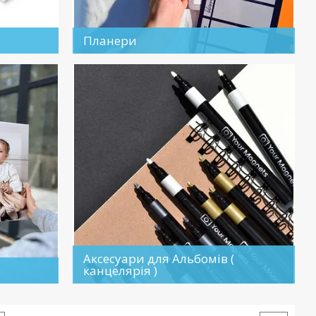
Планери
Аксесуари для Альбомів (
канцелярія )