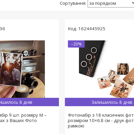
36
1624445925
–20%
ишилось 8 днів
Залишилось 8 днів
бір 9 шт. розміру M –
Фотонабір з 18 класичних фо
тах з Ваших Фото
розміром 10×6.8 см - друк фот
рамкою