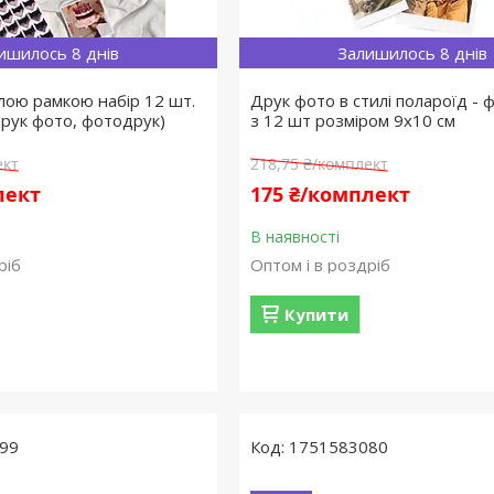
ишилось 8 днів
Залишилось 8 днів
ілою рамкою набір 12 шт.
Друк фото в стилі полароїд - 
друк фото, фотодрук)
з 12 шт розміром 9х10 см
ект
218,75 ₴/комплект
лект
175 ₴/комплект
В наявності
ріб
Оптом і в роздріб
Купити
99
1751583080