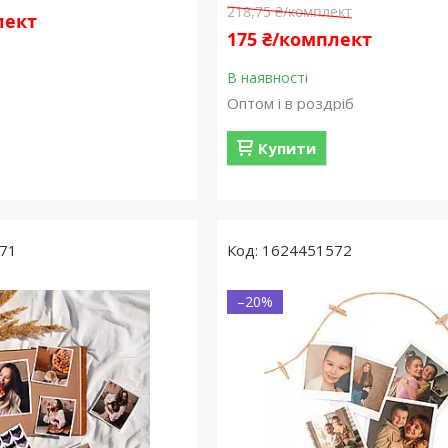
218,75 ₴/комплект
лект
175 ₴/комплект
В наявності
Оптом і в роздріб
Купити
71
1624451572
–20%