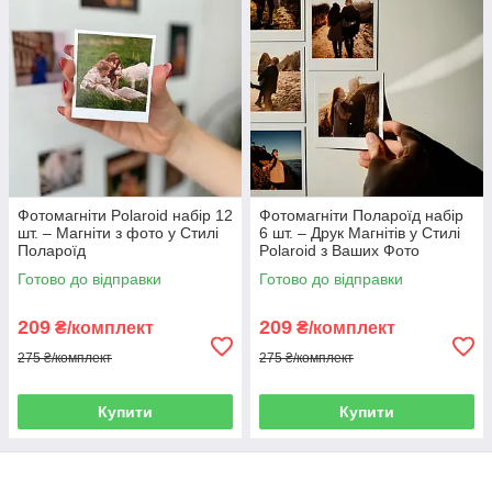
Створити унікальні подарунки
Шукаєте ідею подарунка? Магніт з фотографією —
це завжди доречний, персоналізований і
недорогий варіант. Такий набір можна
подарувати друзям, родичам або
Фотомагніти Polaroid набір 12
Фотомагніти Полароїд набір
використовувати як сувенір після події. Фото
шт. – Магніти з фото у Стилі
6 шт. – Друк Магнітів у Стилі
магніти – це спогади, які завжди з вами.
Полароїд
Polaroid з Ваших Фото
Готово до відправки
Готово до відправки
209
209
₴/комплект
₴/комплект
275 ₴/комплект
275 ₴/комплект
Які переваги мають
аксесуари нашого
Купити
Купити
виробництва?
Друк фотомагнітів недорого - одна з основних