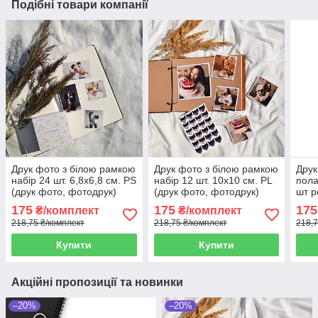
Подібні товари компанії
Друк фото з білою рамкою
Друк фото з білою рамкою
Друк
набір 24 шт. 6,8х6,8 см. PS
набір 12 шт. 10х10 см. PL
пола
(друк фото, фотодрук)
(друк фото, фотодрук)
шт р
175
175
175
₴/комплект
₴/комплект
218,75 ₴/комплект
218,75 ₴/комплект
218,7
Купити
Купити
Акційні пропозиції та новинки
–20%
–20%