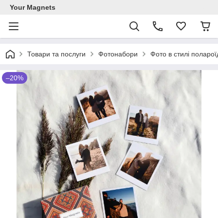
Your Magnets
Товари та послуги
Фотонабори
Фото в стилі поларої
–20%