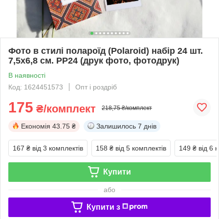
Фото в стилі полароїд (Polaroid) набір 24 шт.
7,5х6,8 см. PP24 (друк фото, фотодрук)
В наявності
Код: 1624451573
Опт і роздріб
175
₴/комплект
218,75 ₴/комплект
Економія
43.75 ₴
Залишилось
7 днів
167 ₴
від 3 комплектів
158 ₴
від 5 комплектів
149 ₴
від 6 
Купити
або
Купити з