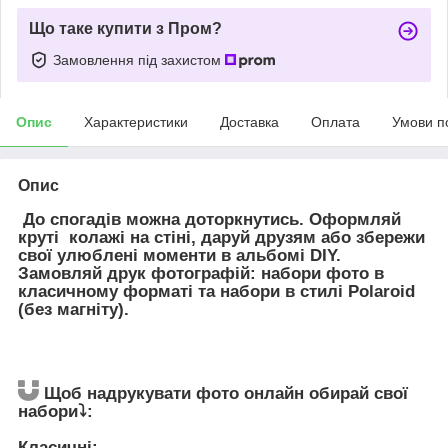
Що таке купити з Пром?
Замовлення під захистом
Опис
Характеристики
Доставка
Оплата
Умови п
Опис
До спогадів можна доторкнутись. Оформляй
круті колажі на стіні, даруй друзям або збережи
свої улюблені моменти в альбомі DIY.
Замовляй друк фотографій: набори фото в
класичному форматі та набори в стилі Polaroid
(без магніту).
⠀
Щоб надрукувати фото онлайн обирай свої
набори⤵️:
⠀
Класичні: