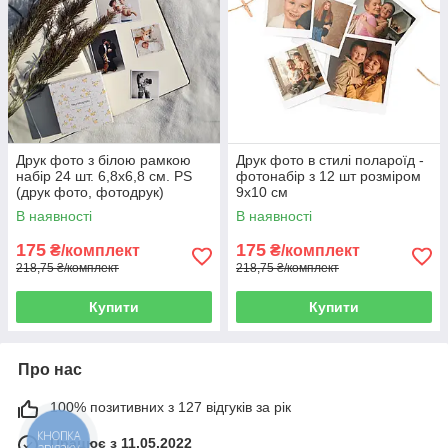
Друк фото з білою рамкою
Друк фото в стилі полароїд -
набір 24 шт. 6,8х6,8 см. PS
фотонабір з 12 шт розміром
(друк фото, фотодрук)
9х10 см
В наявності
В наявності
175
175
₴/комплект
₴/комплект
218,75 ₴/комплект
218,75 ₴/комплект
Купити
Купити
Про нас
100% позитивних з 127 відгуків за рік
КНОПКА
Працює з 11.05.2022
ЗВ'ЯЗКУ