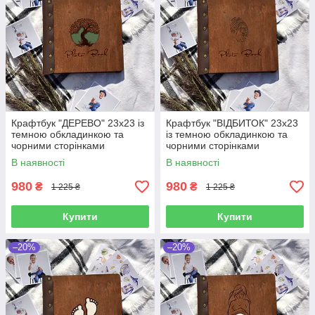
Крафтбук "ДЕРЕВО" 23x23 із
Крафтбук "ВІДБИТОК" 23x23
темною обкладинкою та
із темною обкладинкою та
чорними сторінками
чорними сторінками
В наявності
В наявності
980
980
₴
₴
1 225 ₴
1 225 ₴
Купити
Купити
–20%
–20%