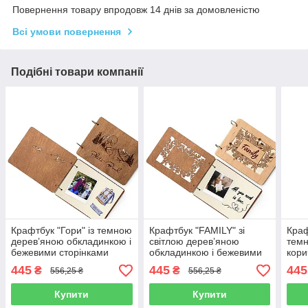
Повернення товару впродовж 14 днів за домовленістю
Всі умови повернення
Подібні товари компанії
Крафтбук "Гори" із темною
Крафтбук "FAMILY" зі
Краф
дерев’яною обкладинкою і
світлою дерев’яною
темн
бежевими сторінками
обкладинкою і бежевими
кори
сторінками
445
445
445
₴
₴
556,25 ₴
556,25 ₴
Купити
Купити