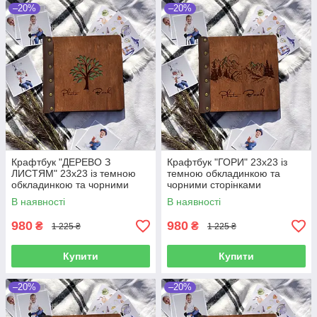
–20%
–20%
Крафтбук "ДЕРЕВО З
Крафтбук "ГОРИ" 23x23 із
ЛИСТЯМ" 23x23 із темною
темною обкладинкою та
обкладинкою та чорними
чорними сторінками
сторінками
В наявності
В наявності
980
980
₴
₴
1 225 ₴
1 225 ₴
Купити
Купити
–20%
–20%