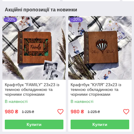
Акційні пропозиції та новинки
–20%
–20%
Крафтбук "FAMILY" 23x23 із
Крафтбук "КУЛЯ" 23x23 із
темною обкладинкою та
темною обкладинкою та
чорними сторінками
чорними сторінками
В наявності
В наявності
980
980
₴
₴
1 225 ₴
1 225 ₴
Купити
Купити