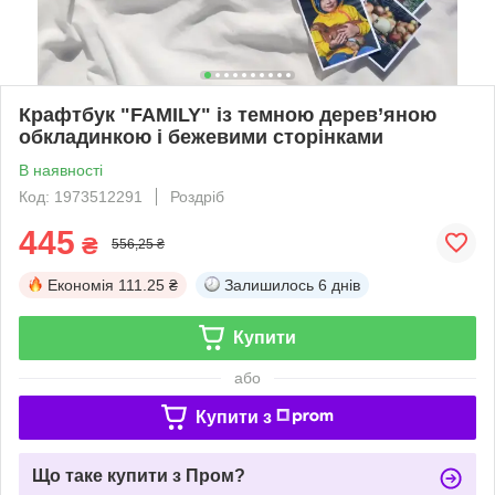
Крафтбук "FAMILY" із темною дерев’яною
обкладинкою і бежевими сторінками
В наявності
Код: 1973512291
Роздріб
445
₴
556,25 ₴
Економія
111.25 ₴
Залишилось
6 днів
Купити
або
Купити з
Що таке купити з Пром?