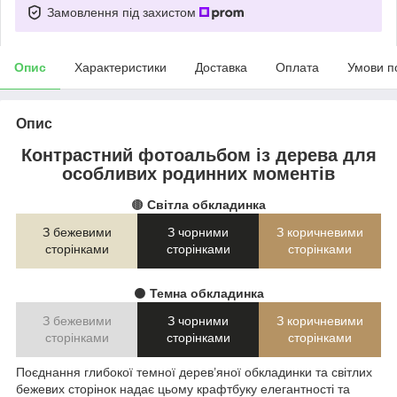
Замовлення під захистом
Опис
Характеристики
Доставка
Оплата
Умови п
Опис
Контрастний фотоальбом із дерева для
особливих родинних моментів
🟤
Світла обкладинка
З бежевими
З чорними
З коричневими
сторінками
сторінками
сторінками
⚫
Темна обкладинка
З бежевими
З чорними
З коричневими
сторінками
сторінками
сторінками
Поєднання глибокої темної дерев’яної обкладинки та світлих
бежевих сторінок надає цьому крафтбуку елегантності та