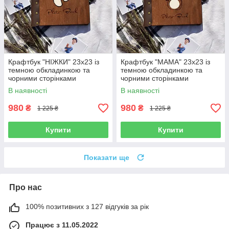
Крафтбук "НІЖКИ" 23x23 із
Крафтбук "МАМА" 23x23 із
темною обкладинкою та
темною обкладинкою та
чорними сторінками
чорними сторінками
В наявності
В наявності
980
980
₴
₴
1 225 ₴
1 225 ₴
Купити
Купити
Показати ще
Про нас
100% позитивних з 127 відгуків за рік
Працює з 11.05.2022