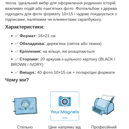
тепла. Ідеальний вибір для оформлення родинних історій,
важливих подій або пам’ятних фото. Фотоальбом з дерева
підходить для фото формату 10×15 і чудово поєднується з
підписами, наліпками чи елементами скрапбукінгу.
Характеристики:
✅
Формат:
16×21 см
✅
Обкладинка:
дерев’яна (світла або темна)
✅
Кріплення:
на кільця, які розщіпаються
✅
Сторінки:
20 аркушів з щільного картону (BLACK /
BROWN / IVORY)
✅
Вміщує:
40 фото 10×15 см + полароїдні формати
Чому ми?
Ціни напряму від
Стильно
Професійний