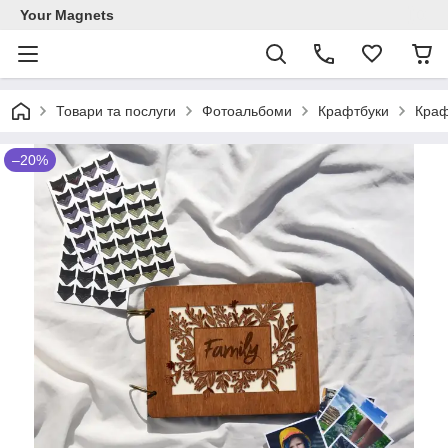
Your Magnets
Товари та послуги
Фотоальбоми
Крафтбуки
Краф
–20%