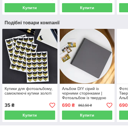
Купити
Купити
Подібні товари компанії
Кутики для фотоальбому,
Альбом DIY сірий із
Фото
самоклеючі кутики золоті
чорними сторінками |
Твер
Фотоальбом із твердою
Альб
сірою обкладинкою | DIY
стор
35
690
690
₴
₴
862,50 ₴
альбом для вклеювання
фото
фото + 18 фото
Купити
Купити