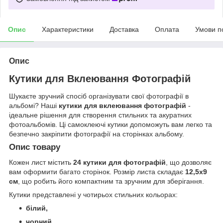
Опис
Характеристики
Доставка
Оплата
Умови п
Опис
Кутики для Вклеювання Фотографій
Шукаєте зручний спосіб організувати свої фотографії в
альбомі? Наші
кутики для вклеювання фотографій
-
ідеальне рішення для створення стильних та акуратних
фотоальбомів. Ці самоклеючі кутики допоможуть вам легко та
безпечно закріпити фотографії на сторінках альбому.
Опис товару
Кожен лист містить
24 кутики для фотографій
, що дозволяє
вам оформити багато сторінок. Розмір листа складає
12,5х9
см
, що робить його компактним та зручним для зберігання.
Кутики представлені у чотирьох стильних кольорах:
білий,
чорний,