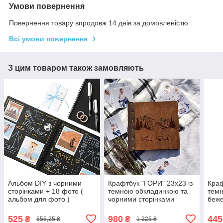
Умови повернення
Повернення товару впродовж 14 днів за домовленістю
Всі умови повернення
З цим товаром також замовляють
Альбом DIY з чорними
Крафтбук "ГОРИ" 23x23 із
Краф
сторінками + 18 фото (
темною обкладинкою та
темн
альбом для фото )
чорними сторінками
беже
525
980
445
₴
₴
656,25 ₴
1 225 ₴