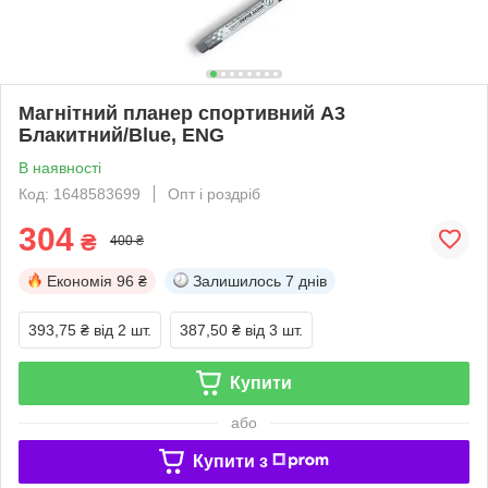
Магнітний планер спортивний A3
Блакитний/Blue, ENG
В наявності
Код: 1648583699
Опт і роздріб
304
₴
400 ₴
Економія
96 ₴
Залишилось
7 днів
393,75 ₴
від 2 шт.
387,50 ₴
від 3 шт.
Купити
або
Купити з