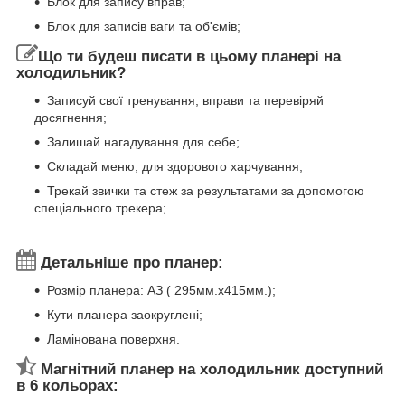
Блок для запису вправ;
Блок для записів ваги та об'ємів;
Що ти будеш писати в цьому планері на
холодильник?
Записуй свої тренування, вправи та перевіряй
досягнення;
Залишай нагадування для себе;
Складай меню, для здорового харчування;
Трекай звички та стеж за результатами за допомогою
спеціального трекера;
⠀
Детальніше про планер:
Розмір планера: АЗ ( 295мм.х415мм.);
Кути планера заокруглені;
Ламінована поверхня.
Магнітний планер на холодильник доступний
в 6 кольорах: