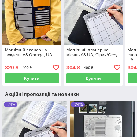
Магнітний планер на
Магнітний планер на
Магн
тиждень A3 Orange, UA
місяць A3 UA, Сірий/Grey
спор
UA
320
304
304
₴
₴
400 ₴
400 ₴
Купити
Купити
Акційні пропозиції та новинки
–24%
–24%