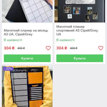
Магнітний планер
Магнітний планер на місяць
спортивний A3 Сірий/Grey,
A3 UA, Сірий/Grey
UA
В наявності
В наявності
304
304
₴
₴
400 ₴
400 ₴
Купити
Купити
–20%