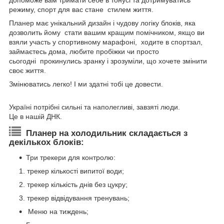
допоможе вам тримати себе в тонусі та дотримуватись
режиму, спорт для вас стане стилем життя.
Планер має унікальний дизайн і чудову логіку блоків, яка
дозволить йому стати вашим кращим помічником, якщо ви
взяли участь у спортивному марафоні, ходите в спортзал,
займаєтесь дома, любите пробіжки чи просто
сьогодні прокинулись зранку і зрозуміли, що хочете змінити
своє життя.
Змінюватись легко! І ми здатні тобі це довести.
⠀
Україні потрібні сильні та наполегливі, завзяті люди.
Це в нашій ДНК.
Планер на холодильник складається з
декількох блоків:
Три трекери для контролю:
трекер кількості випитої води;
трекер кількість днів без цукру;
трекер відвідування тренувань;
Меню на тиждень;