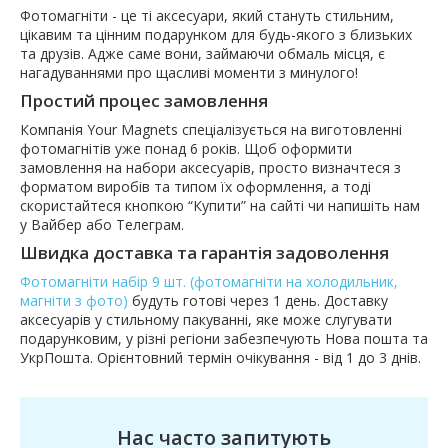
Фотомагніти - це ті аксесуари, який стануть стильним,
цікавим та цінним подарунком для будь-якого з близьких
та друзів. Адже саме вони, займаючи обмаль місця, є
нагадуваннями про щасливі моменти з минулого!
Простий процес замовлення
Компанія Your Magnets спеціалізується на виготовленні
фотомагнітів уже понад 6 років. Щоб оформити
замовлення на набори аксесуарів, просто визначтеся з
форматом виробів та типом їх оформлення, а тоді
скористайтеся кнопкою “Купити” на сайті чи напишіть нам
у Вайбер або Телеграм.
Швидка доставка та гарантія задоволення
Фотомагніти набір 9 шт. (фотомагніти на холодильник,
магніти з фото)
будуть готові через 1 день. Доставку
аксесуарів у стильному пакуванні, яке може слугувати
подарунковим, у різні регіони забезпечують Нова пошта та
УкрПошта. Орієнтовний термін очікування - від 1 до 3 днів.
Нас часто запитують