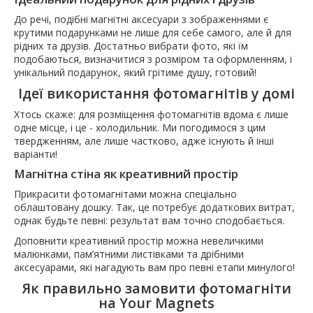
До речі, подібні магнітні аксесуари з зображеннями є
крутими подарунками не лише для себе самого, але й для
рідних та друзів. Достатньо вибрати фото, які їм
подобаються, визначитися з розміром та оформленням, і
унікальний подарунок, який грітиме душу, готовий!
Ідеї використання фотомагнітів у домі
Хтось скаже: для розміщення фотомагнітів вдома є лише
одне місце, і це - холодильник. Ми погодимося з цим
твердженням, але лише частково, адже існують й інші
варіанти!
Магнітна стіна як креативний простір
Прикрасити фотомагнітами можна спеціально
облаштовану дошку. Так, це потребує додаткових витрат,
однак будьте певні: результат вам точно сподобається.
Доповнити креативний простір можна невеличкими
малюнками, пам’ятними листівками та дрібними
аксесуарами, які нагадують вам про певні етапи минулого!
Як правильно замовити фотомагніти
на Your Magnets