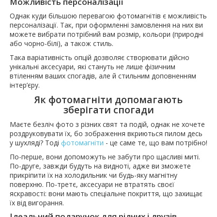
Можливість персоналізації
Однак куди більшою перевагою фотомагнітів є можливість
персоналізації. Так, при оформленні замовлення на них ви
можете вибрати потрібний вам розмір, кольори (природні
або чорно-білі), а також стиль.
Така варіативність опцій дозволяє створювати дійсно
унікальні аксесуари, які стануть не лише фізичним
втіленням ваших спогадів, але й стильним доповненням
інтер’єру.
Як фотомагніти допомагають
зберігати спогади
Маєте безліч фото з різних свят та подій, однак не хочете
роздруковувати їх, бо зображення вкриються пилом десь
у шухляді? Тоді
фотомагніти
- це саме те, що вам потрібно!
По-перше, вони допоможуть не забути про щасливі миті.
По-друге, завжди будуть на видноті, адже ви зможете
прикріпити їх на холодильник чи будь-яку магнітну
поверхню. По-третє, аксесуари не втратять своєї
яскравості: вони мають спеціальне покриття, що захищає
їх від вигорання.
Ідеальний подарунок для рідних і друзів